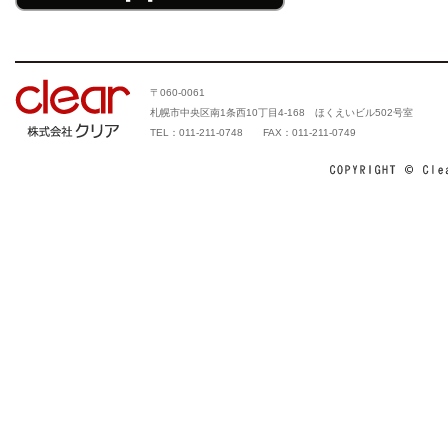
〒060-0061
札幌市中央区南1条西10丁目4-168 ほくえいビル502号室
TEL：011-211-0748 FAX：011-211-0749